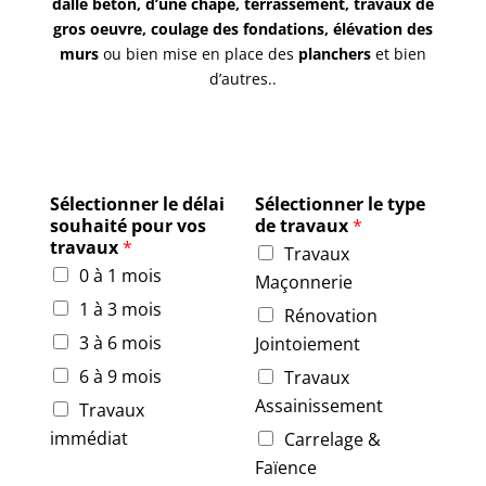
dalle béton, d’une chape, terrassement, travaux de
gros oeuvre, coulage des fondations, élévation des
murs
ou bien mise en place des
planchers
et bien
d’autres..
Sélectionner le délai
Sélectionner le type
souhaité pour vos
de travaux
*
travaux
*
Travaux
0 à 1 mois
Maçonnerie
1 à 3 mois
Rénovation
3 à 6 mois
Jointoiement
6 à 9 mois
Travaux
Assainissement
Travaux
immédiat
Carrelage &
Faïence