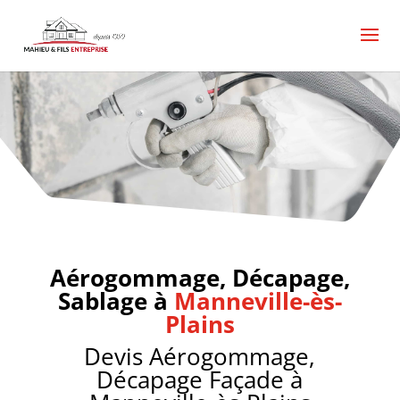
Aérogommage, sablage, décapage Manneville-ès-
Plains, Aérogommage, sablage, décapage
Manneville-ès-Plains, Devis Aérogommage, sablage,
décapage Manneville-ès-Plains, Aérogommage,
sablage, décapage pas cher Manneville-ès-Plains,
devis rénovation Aérogommage, sablage, décapage
Manneville-ès-Plains, menuiserie charpente comble
Manneville-ès-Plains,
Aérogommage, Décapage,
Sablage à
Manneville-ès-
Plains
Devis Aérogommage,
Décapage Façade à