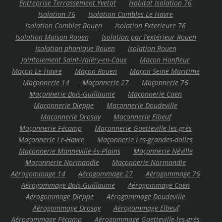
Entreprise Terrassement Yvetot
Habitat Isolation 76
Isolation 76
Isolation Combles Le Havre
Isolation Combles Rouen
Isolation Exterieure 76
Isolation Maison Rouen
Isolation par l’extérieur Rouen
Isolation phonique Rouen
Isolation Rouen
Jointoiement Saint-Valéry-en-Caux
Maçon Honfleur
Maçon Le Havre
Maçon Rouen
Maçon Seine Maritime
Maçonnerie 14
Maçonnerie 27
Maçonnerie 76
Maçonnerie Bois-Guillaume
Maçonnerie Caen
Maçonnerie Dieppe
Maçonnerie Doudeville
Maçonnerie Drosay
Maçonnerie Elbeuf
Maçonnerie Fécamp
Maçonnerie Guetteville-les-grès
Maçonnerie Le-Havre
Maçonnerie Les-grandes-dalles
Maçonnerie Manneville-ès-Plains
Maçonnerie Néville
Maçonnerie Normandie
Maçonnerie Normandie
Aérogommage 14
Aérogommage 27
Aérogommage 76
Aérogommage Bois-Guillaume
Aérogommage Caen
Aérogommage Dieppe
Aérogommage Doudeville
Aérogommage Drosay
Aérogommage Elbeuf
Aérogommage Fécamp
Aérogommage Guetteville-les-grès