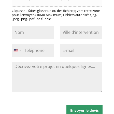
Cliquez ou faites glisser un ou des fichier(s) vers cette zone
pour l'envoyer. (10Mo Maximum) Fichiers autorisés : jpg,
.jpeg, .png, .pdf, .heif, .heic
N
V
o
i
m
l
*
l
T
E
e
é
-
United
d
l
m
States
'
é
a
i
+1
D
p
i
n
é
h
l
t
c
o
*
e
r
n
r
i
e
v
v
*
e
e
n
z
t
v
i
o
Envoyer le devis