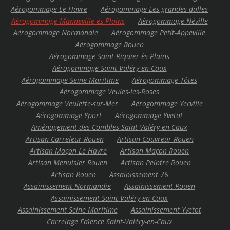
Aérogommage Le-Havre
Aérogommage Les-grandes-dalles
Aérogommage Manneville-ès-Plains
Aérogommage Néville
Aérogommage Normandie
Aérogommage Petit-Appeville
Aérogommage Rouen
Aérogommage Saint-Riquier-ès-Plains
Aérogommage Saint-Valéry-en-Caux
Aérogommage Seine-Maritime
Aérogommage Tôtes
Aérogommage Veules-les-Roses
Aérogommage Veulette-sur-Mer
Aérogommage Yerville
Aérogommage Yport
Aérogommage Yvetot
Aménagement des Combles Saint-Valéry-en-Caux
Artisan Carreleur Rouen
Artisan Couvreur Rouen
Artisan Maçon Le Havre
Artisan Maçon Rouen
Artisan Menuisier Rouen
Artisan Peintre Rouen
Artisan Rouen
Assainissement 76
Assainissement Normandie
Assainissement Rouen
Assainissement Saint-Valéry-en-Caux
Assainissement Seine Maritime
Assainissement Yvetot
Carrelage Faïence Saint-Valéry-en-Caux