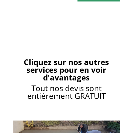
o
t
n
r
*
e
p
r
o
j
e
t
e
Cliquez sur nos autres
n
q
services pour en voir
u
d'avantages
e
l
Tout nos devis sont
q
entièrement GRATUIT
u
e
s
l
i
g
n