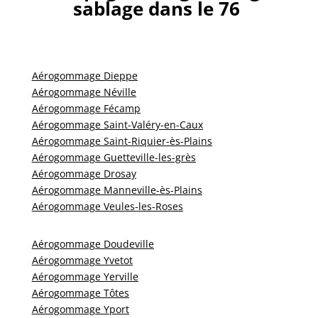
sablage dans le 76
Aérogommage Dieppe
Aérogommage Néville
Aérogommage Fécamp
Aérogommage Saint-Valéry-en-Caux
Aérogommage Saint-Riquier-ès-Plains
Aérogommage Guetteville-les-grès
Aérogommage Drosay
Aérogommage Manneville-ès-Plains
Aérogommage Veules-les-Roses
Aérogommage Doudeville
Aérogommage Yvetot
Aérogommage Yerville
Aérogommage Tôtes
Aérogommage Yport