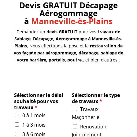
Devis GRATUIT Décapage
Aérogommage
à
Manneville-ès-Plains
Demandez un
devis GRATUIT
pour vos
travaux de
Sablage, Décapage, Aérogommage à Manneville-ès-
Plains
, Nous effectuons la pose et la
restauration de
vos façade par aérogommage, décapage, sablage de
votre barrière, portails, poutre..
et bien d’autres..
Sélectionner le délai
Sélectionner le type
souhaité pour vos
de travaux
*
travaux
*
Travaux
0 à 1 mois
Maçonnerie
1 à 3 mois
Rénovation
3 à 6 mois
Jointoiement