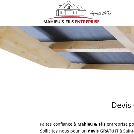
Menuiserie Saint-Valéry-en-Caux, Porte d’ent
fenêtre Saint-valéry-en-Caux, Fabrication dre
Devis
Faites confiance à
Mahieu & Fils
entreprise po
Sollicitez nous pour un
devis GRATUIT
à Saint