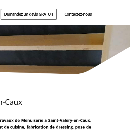
Demandez un devis GRATUIT
Contactez-nous
e parquet Saint-valéry-en-Caux, Pose de
n-Caux
travaux de Menuiserie
à
Saint-Valéry-en-Caux
.
t de cuisine
,
fabrication de dressing
,
pose de