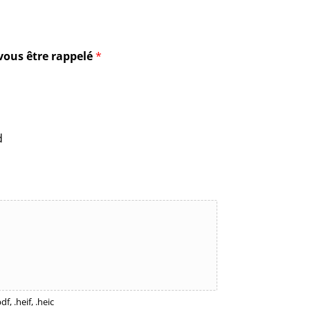
vous être rappelé
*
d
f, .heif, .heic