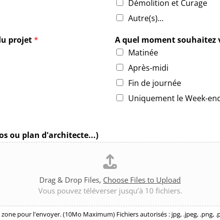
Démolition et Curage
Autre(s)...
du projet
*
A quel moment souhaitez 
Matinée
Après-midi
Fin de journée
Uniquement le Week-en
s ou plan d'architecte...)
Drag & Drop Files,
Choose Files to Upload
Vous pouvez téléverser jusqu’à 10 fichiers.
e zone pour l'envoyer. (10Mo Maximum) Fichiers autorisés : jpg, .jpeg, .png, .pd