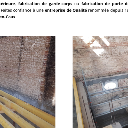
térieure
,
fabrication de garde-corps
ou
fabrication de porte d
.
Faites confiance à une
entreprise de Qualité
renommée depuis 19
-en-Caux.