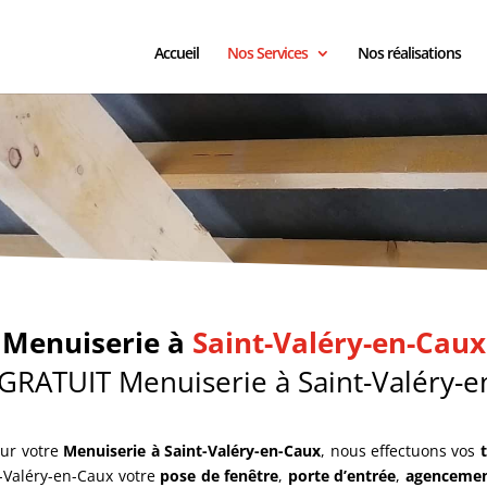
Accueil
Nos Services
Nos réalisations
rée Saint-valéry-en-Caux, Mezzanine Saint-valéry-en-Caux, Pose d
ssing Saint-valéry-en-Caux, Cuisiniste Saint-valéry-en-Caux
Menuiserie à
Saint-Valéry-en-Caux
 GRATUIT Menuiserie à Saint-Valéry-e
ur votre
Menuiserie à Saint-Valéry-en-Caux
, nous effectuons vos
-Valéry-en-Caux votre
pose de fenêtre
,
porte d’entrée
,
agencemen