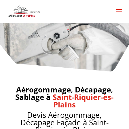
Aérogommage, sablage, décapage Saint-Riquier-ès-
Plains, Aérogommage, sablage, décapage Saint-
Riquier-ès-Plains, Devis Aérogommage, sablage,
décapage Saint-Riquier-ès-Plains, Aérogommage,
sablage, décapage pas cher Saint-Riquier-ès-Plains,
devis rénovation Aérogommage, sablage, décapage
Saint-Riquier-ès-Plains, menuiserie charpente
comble Saint-Riquier-ès-Plains,
Aérogommage, Décapage,
Sablage à
Saint-Riquier-ès-
Plains
Devis Aérogommage,
Décapage Façade à Saint-