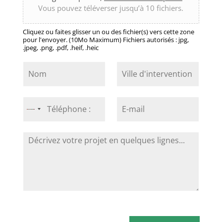
Vous pouvez téléverser jusqu’à 10 fichiers.
Cliquez ou faites glisser un ou des fichier(s) vers cette zone
pour l'envoyer. (10Mo Maximum) Fichiers autorisés : jpg,
.jpeg, .png, .pdf, .heif, .heic
N
V
o
i
m
l
*
l
T
E
e
é
No
-
d
l
m
country
'
é
a
selected
i
D
p
i
n
é
h
l
t
c
o
*
e
r
n
r
i
e
v
v
*
e
e
n
z
t
v