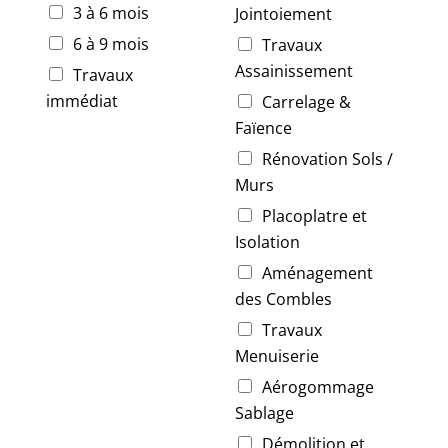
3 à 6 mois
Jointoiement
6 à 9 mois
Travaux
Assainissement
Travaux
immédiat
Carrelage &
Faïence
Rénovation Sols /
Murs
Placoplatre et
Isolation
Aménagement
des Combles
Travaux
Menuiserie
Aérogommage
Sablage
Démolition et