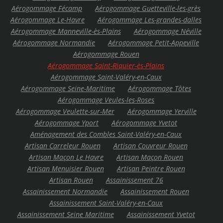
Aérogommage Fécamp
Aérogommage Guetteville-les-grès
Aérogommage Le-Havre
Aérogommage Les-grandes-dalles
Aérogommage Manneville-ès-Plains
Aérogommage Néville
Aérogommage Normandie
Aérogommage Petit-Appeville
Aérogommage Rouen
Aérogommage Saint-Riquier-ès-Plains
Aérogommage Saint-Valéry-en-Caux
Aérogommage Seine-Maritime
Aérogommage Tôtes
Aérogommage Veules-les-Roses
Aérogommage Veulette-sur-Mer
Aérogommage Yerville
Aérogommage Yport
Aérogommage Yvetot
Aménagement des Combles Saint-Valéry-en-Caux
Artisan Carreleur Rouen
Artisan Couvreur Rouen
Artisan Maçon Le Havre
Artisan Maçon Rouen
Artisan Menuisier Rouen
Artisan Peintre Rouen
Artisan Rouen
Assainissement 76
Assainissement Normandie
Assainissement Rouen
Assainissement Saint-Valéry-en-Caux
Assainissement Seine Maritime
Assainissement Yvetot