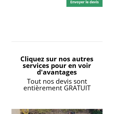
i
o
Envoyer le devis
o
t
n
r
*
e
p
r
o
j
e
t
e
Cliquez sur nos autres
n
q
services pour en voir
u
d'avantages
e
l
Tout nos devis sont
q
entièrement GRATUIT
u
e
s
l
i
g