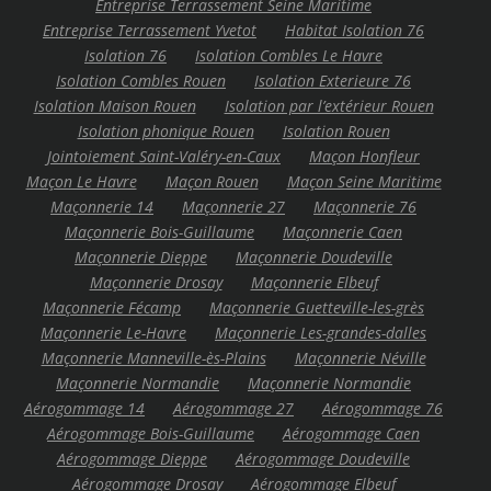
Entreprise Terrassement Seine Maritime
Entreprise Terrassement Yvetot
Habitat Isolation 76
Isolation 76
Isolation Combles Le Havre
Isolation Combles Rouen
Isolation Exterieure 76
Isolation Maison Rouen
Isolation par l’extérieur Rouen
Isolation phonique Rouen
Isolation Rouen
Jointoiement Saint-Valéry-en-Caux
Maçon Honfleur
Maçon Le Havre
Maçon Rouen
Maçon Seine Maritime
Maçonnerie 14
Maçonnerie 27
Maçonnerie 76
Maçonnerie Bois-Guillaume
Maçonnerie Caen
Maçonnerie Dieppe
Maçonnerie Doudeville
Maçonnerie Drosay
Maçonnerie Elbeuf
Maçonnerie Fécamp
Maçonnerie Guetteville-les-grès
Maçonnerie Le-Havre
Maçonnerie Les-grandes-dalles
Maçonnerie Manneville-ès-Plains
Maçonnerie Néville
Maçonnerie Normandie
Maçonnerie Normandie
Aérogommage 14
Aérogommage 27
Aérogommage 76
Aérogommage Bois-Guillaume
Aérogommage Caen
Aérogommage Dieppe
Aérogommage Doudeville
Aérogommage Drosay
Aérogommage Elbeuf