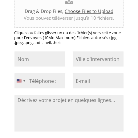
Drag & Drop Files,
Choose Files to Upload
Vous pouvez téléverser jusqu’à 10 fichiers.
Cliquez ou faites glisser un ou des fichier(s) vers cette zone
pour l'envoyer. (10Mo Maximum) Fichiers autorisés : jpg,
.jpeg, .png, .pdf, .heif, .heic
N
V
o
i
m
l
*
l
T
E
e
é
-
United
d
l
m
States
'
é
a
i
+1
D
p
i
n
é
h
l
t
c
o
*
e
r
n
r
i
e
v
v
*
e
e