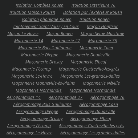
Isolation Combles Rouen
Isolation Exterieure 76
Isolation Maison Rouen
Isolation par l’extérieur Rouen
Isolation phonique Rouen
Isolation Rouen
Jointoiement Saint-Valéry-en-Caux
Maçon Honfleur
Maçon Le Havre
Maçon Rouen
Maçon Seine Maritime
Maçonnerie 14
Maçonnerie 27
Maçonnerie 76
Maçonnerie Bois-Guillaume
Maçonnerie Caen
Maçonnerie Dieppe
Maçonnerie Doudeville
Maçonnerie Drosay
Maçonnerie Elbeuf
Maçonnerie Fécamp
Maçonnerie Guetteville-les-grès
Maçonnerie Le-Havre
Maçonnerie Les-grandes-dalles
Maçonnerie Manneville-ès-Plains
Maçonnerie Néville
Maçonnerie Normandie
Maçonnerie Normandie
Aérogommage 14
Aérogommage 27
Aérogommage 76
Aérogommage Bois-Guillaume
Aérogommage Caen
Aérogommage Dieppe
Aérogommage Doudeville
Aérogommage Drosay
Aérogommage Elbeuf
Aérogommage Fécamp
Aérogommage Guetteville-les-grès
Aérogommage Le-Havre
Aérogommage Les-grandes-dalles