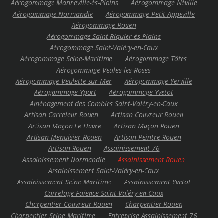
Aérogommage Manneville-ès-Plains
Aérogommage Néville
Aérogommage Normandie
Aérogommage Petit-Appeville
Aérogommage Rouen
Aérogommage Saint-Riquier-ès-Plains
Aérogommage Saint-Valéry-en-Caux
Aérogommage Seine-Maritime
Aérogommage Tôtes
Aérogommage Veules-les-Roses
Aérogommage Veulette-sur-Mer
Aérogommage Yerville
Aérogommage Yport
Aérogommage Yvetot
Aménagement des Combles Saint-Valéry-en-Caux
Artisan Carreleur Rouen
Artisan Couvreur Rouen
Artisan Maçon Le Havre
Artisan Maçon Rouen
Artisan Menuisier Rouen
Artisan Peintre Rouen
Artisan Rouen
Assainissement 76
Assainissement Normandie
Assainissement Rouen
Assainissement Saint-Valéry-en-Caux
Assainissement Seine Maritime
Assainissement Yvetot
Carrelage Faïence Saint-Valéry-en-Caux
Charpentier Couvreur Rouen
Charpentier Rouen
Charpentier Seine Maritime
Entreprise Assainissement 76