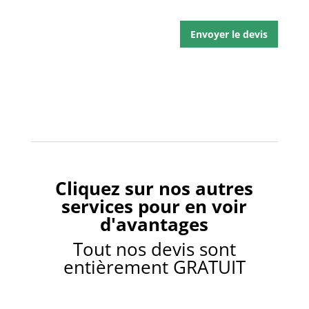
n
z
t
v
i
o
Envoyer le devis
o
t
n
r
*
e
p
r
o
j
e
t
e
Cliquez sur nos autres
n
q
services pour en voir
u
d'avantages
e
l
Tout nos devis sont
q
entièrement GRATUIT
u
e
s