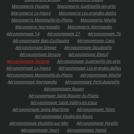
Maçonnerie Fécamp
Maçonnerie Guetteville-les-grès
Maçonnerie Le-Havre
Maçonnerie Les-grandes-dalles
Maçonnerie Manneville-ès-Plains
Maçonnerie Néville
Maçonnerie Normandie
Maçonnerie Normandie
Aérogommage 14
Aérogommage 27
Aérogommage 76
Aérogommage Bois-Guillaume
Aérogommage Caen
Aérogommage Dieppe
Aérogommage Doudeville
Aérogommage Drosay
Aérogommage Elbeuf
Aérogommage Fécamp
Aérogommage Guetteville-les-grès
Aérogommage Le-Havre
Aérogommage Les-grandes-dalles
Aérogommage Manneville-ès-Plains
Aérogommage Néville
Aérogommage Normandie
Aérogommage Petit-Appeville
Aérogommage Rouen
Aérogommage Saint-Riquier-ès-Plains
Aérogommage Saint-Valéry-en-Caux
Aérogommage Seine-Maritime
Aérogommage Tôtes
Aérogommage Veules-les-Roses
Aérogommage Veulette-sur-Mer
Aérogommage Yerville
Aérogommage Yport
Aérogommage Yvetot