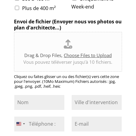
Week-end
Plus de 400 m²
Envoi de fichier (Envoyer nous vos photos ou
plan d'architecte...)
Drag & Drop Files,
Choose Files to Upload
Vous pouvez téléverser jusqu’à 10 fichiers.
Cliquez ou faites glisser un ou des fichier(s) vers cette zone
pour l'envoyer. (10Mo Maximum) Fichiers autorisés : jpg,
.jpeg, .png, .pdf, .heif, .heic
N
V
o
i
m
l
*
l
T
E
e
é
-
United
d
l
m
States
'