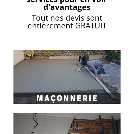
u
d'avantages
e
l
Tout nos devis sont
q
entièrement GRATUIT
u
e
s
l
i
g
n
e
s
.
.
.