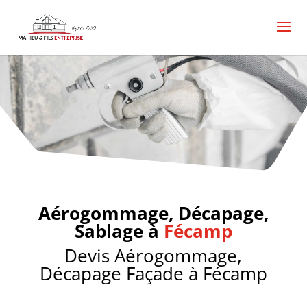
Aérogommage, sablage, décapage Fécamp,
Aérogommage, sablage, décapage Fécamp, Devis
Aérogommage, sablage, décapage Fécamp,
Aérogommage, sablage, décapage pas cher
Fécamp, devis rénovation Aérogommage, sablage,
décapage Fécamp, menuiserie charpente comble
Fécamp,
Aérogommage, Décapage,
Sablage à
Fécamp
Devis Aérogommage,
Décapage Façade à Fécamp