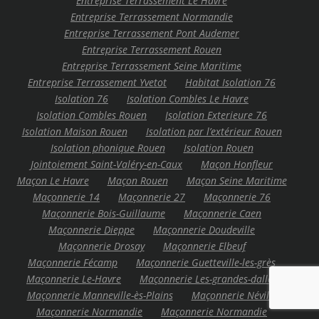
Entreprise Terrassement Le Havre
Entreprise Terrassement Normandie
Entreprise Terrassement Pont Audemer
Entreprise Terrassement Rouen
Entreprise Terrassement Seine Maritime
Entreprise Terrassement Yvetot
Habitat Isolation 76
Isolation 76
Isolation Combles Le Havre
Isolation Combles Rouen
Isolation Exterieure 76
Isolation Maison Rouen
Isolation par l’extérieur Rouen
Isolation phonique Rouen
Isolation Rouen
Jointoiement Saint-Valéry-en-Caux
Maçon Honfleur
Maçon Le Havre
Maçon Rouen
Maçon Seine Maritime
Maçonnerie 14
Maçonnerie 27
Maçonnerie 76
Maçonnerie Bois-Guillaume
Maçonnerie Caen
Maçonnerie Dieppe
Maçonnerie Doudeville
Maçonnerie Drosay
Maçonnerie Elbeuf
Maçonnerie Fécamp
Maçonnerie Guetteville-les-grès
Maçonnerie Le-Havre
Maçonnerie Les-grandes-dalles
Maçonnerie Manneville-ès-Plains
Maçonnerie Néville
Maçonnerie Normandie
Maçonnerie Normandie