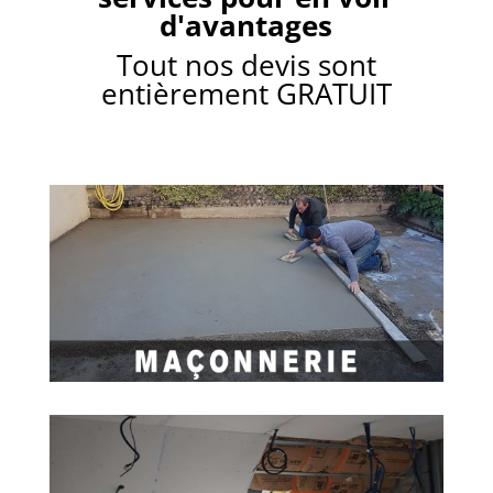
u
d'avantages
e
l
Tout nos devis sont
q
entièrement GRATUIT
u
e
s
l
i
g
n
e
s
.
.
.