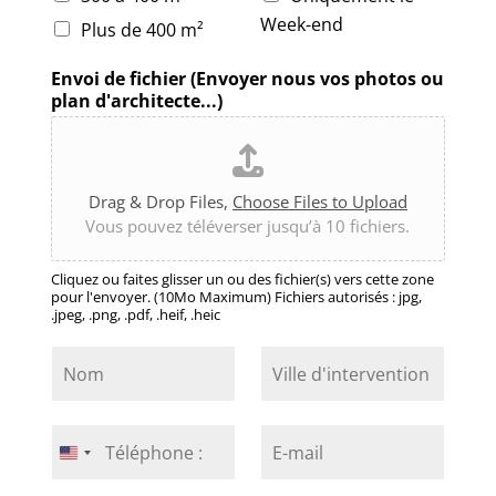
Week-end
Plus de 400 m²
Envoi de fichier (Envoyer nous vos photos ou
plan d'architecte...)
Drag & Drop Files,
Choose Files to Upload
Vous pouvez téléverser jusqu’à 10 fichiers.
Cliquez ou faites glisser un ou des fichier(s) vers cette zone
pour l'envoyer. (10Mo Maximum) Fichiers autorisés : jpg,
.jpeg, .png, .pdf, .heif, .heic
N
V
o
i
m
l
*
l
T
E
e
é
-
United
d
l
m
States
'